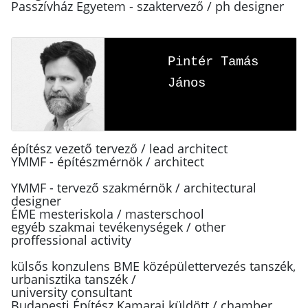
Passzívház Egyetem - szaktervező / ph designer
Pintér Tamás
János
építész vezető tervező / lead architect
YMMF - építészmérnök / architect
YMMF - tervező szakmérnök / architectural
designer
ÉME mesteriskola / masterschool
egyéb szakmai tevékenységek / other
proffessional activity
külsős konzulens BME középülettervezés tanszék,
urbanisztika tanszék /
university consultant
Budapesti Építész Kamarai küldött / chamber